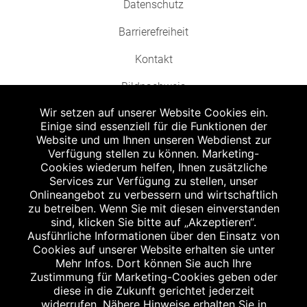
Datenschutz
Barrierefreiheit
Kontakt
Bildnachweis
Wir setzen auf unserer Website Cookies ein.
Einige sind essenziell für die Funktionen der
Website und um Ihnen unseren Webdienst zur
Verfügung stellen zu können. Marketing-
Cookies wiederum helfen, Ihnen zusätzliche
Abgabe in haushaltsüblichen Mengen, solange der Vorrat reicht. Für Druck-
und Satzfehler keine Haftung.
Services zur Verfügung zu stellen, unser
1
Onlineangebot zu verbessern und wirtschaftlich
Zu Risiken und Nebenwirkungen lesen Sie die Packungsbeilage und fragen
Sie Ihren Arzt oder Apotheker.
zu betreiben. Wenn Sie mit diesen einverstanden
2
sind, klicken Sie bitte auf „Akzeptieren“.
Angabe nach der deutschen Arzneimitteltaxe Apothekenerstattungspreis
(AEP). Der AEP ist keine unverbindliche Preisempfehlung der Hersteller. Der
Ausführliche Informationen über den Einsatz von
AEP ist ein von den Apotheken in Ansatz gebrachter Preis für rezeptfreie
Cookies auf unserer Website erhalten sie unter
Arzneimittel. Er entspricht in der Höhe dem für Apotheken verbindlichen
Mehr Infos. Dort können Sie auch Ihre
Abgabepreis, zu dem eine Apotheke in bestimmten Fällen (z.B. bei Kindern
Zustimmung für Marketing-Cookies geben oder
unter 12 Jahren) das Produkt mit der gesetzlichen Krankenversicherung
abrechnet. Der AEP ist der allgemeine Erstattungspreis im Falle einer
diese in die Zukunft gerichtet jederzeit
Kostenübernahme durch die gesetzlichen Krankenkassen, vor Abzug eines
widerrufen. Nähere Hinweise erhalten Sie in