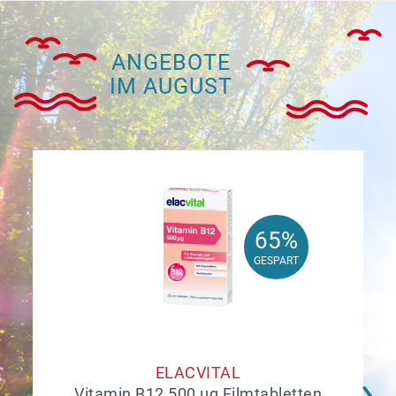
ANGEBOTE
IM AUGUST
65%
65%
GESPART
GESPART
ELACVITAL
Vitamin B12 500 µg Filmtabletten