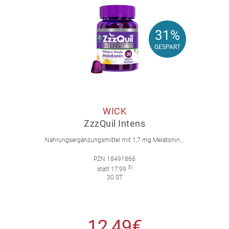
31%
31%
GESPART
GESPART
WICK
ZzzQuil Intens
Nahrungsergänzungsmittel mit 1,7 mg Melatonin, Vitamin B6, Kamille, Lavendel und Baldrian. Mit natürlichem Waldfruchtgeschmack.
PZN 18491866
3)
statt 17,99
30 ST
12,49€