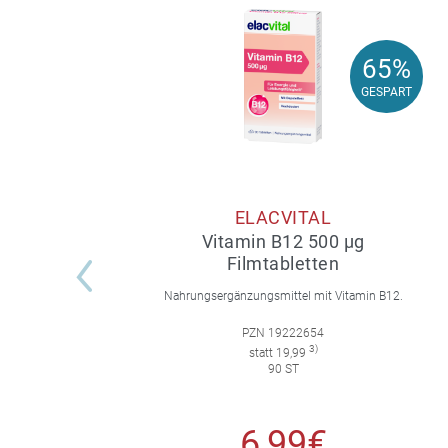
65%
65%
GESPART
GESPART
ELACVITAL
Vitamin B12 500 µg
Filmtabletten
Nahrungsergänzungsmittel mit Vitamin B12.
PZN 19222654
3)
statt 19,99
90 ST
6,99€