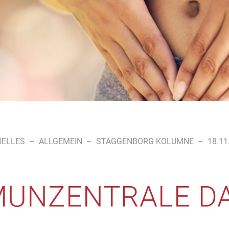
UELLES
–
ALLGEMEIN
–
STAGGENBORG KOLUMNE
–
18.11
MUNZENTRALE D