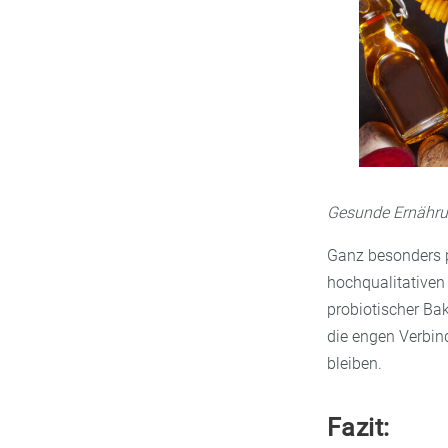
Gesunde Ernähru
Ganz besonders p
hochqualitative
probiotischer Ba
die engen Verbin
bleiben.
Fazit: