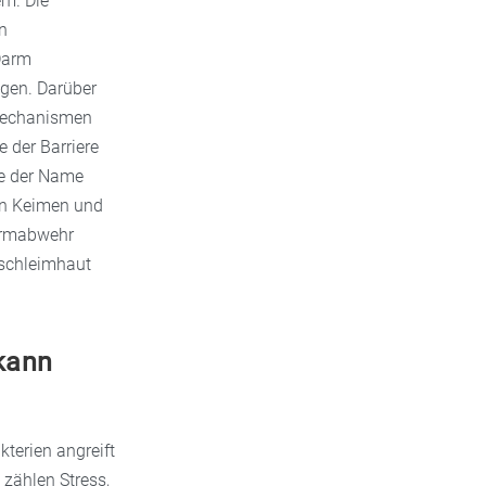
m. Die
en
 Darm
ngen. Darüber
 Mechanismen
e der Barriere
ie der Name
en Keimen und
Darmabwehr
mschleimhaut
kann
terien angreift
zählen Stress,