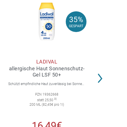
35%
35%
GESPART
GESPART
LADIVAL
allergische Haut Sonnenschutz-
Gel LSF 50+
Schützt empfindliche Haut zuverlässig bei Sonnenallergie und Mallorca-Akne. Mit 4-fach Zellschutz und einer leichten, nicht fettenden Gel-Formel.
PZN 19362668
3)
statt 25,50
200 ML (82,45€ pro 1l)
16,49€