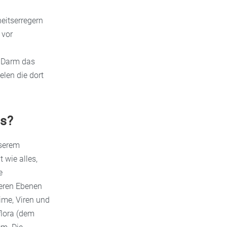
eitserregern
 vor
r Darm das
len die dort
ms?
nserem
 wie alles,
e
reren Ebenen
ime, Viren und
flora (dem