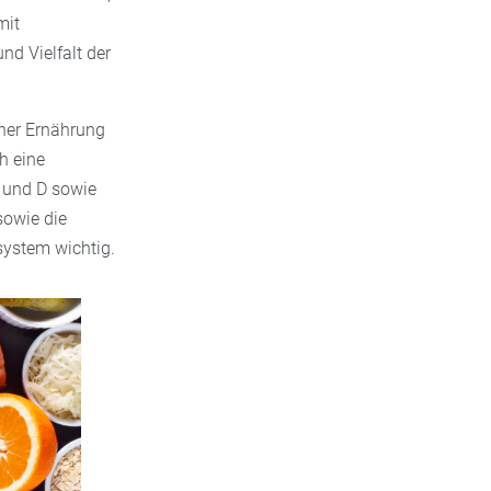
mit
d Vielfalt der
her Ernährung
h eine
 und D sowie
sowie die
system wichtig.