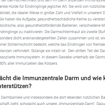
 der Darmschleimhaut und dem im Darm sitzenden Immunsyste
erste Hürde für Eindringlinge jeglicher Art. Sie wird von nützlich
ildet, die idealer Weise in großer Zahl und Vielfalt in unserem
Sie haben die Aufgabe, gesundheitsschädliche Keime zu verdrä
biotische, also gesundheitsfördernde Bakterien, verschiedene
ndringlinge zu inaktivieren. Die Darmschleimhaut als zweite Stuf
esonders dicht aneinandergereihten Zellen zusammen und ist, w
einer Schleimschicht bedeckt, welche das Eindringen von fremd
anzen verhindert. Solange sie intakt ist. Den dritten Teil der 
assoziierte Immunsystem. In diesem Gewebe unterhalb der Dar
 80% aller Immunzellen des Körpers.
cht die Immunzentrale Darm und wie 
nterstützen?
 Darmbarriere und insbesondere die dort lebenden nützlichen Bak
nschaft zieht, schwächt auch unsere „Immunzentrale Darm“. Dazu 