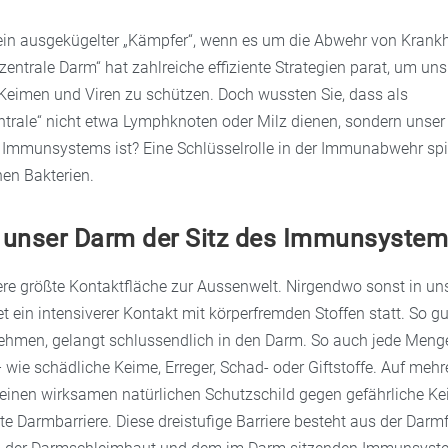
 ein ausgekügelter „Kämpfer“, wenn es um die Abwehr von Krankh
entrale Darm“ hat zahlreiche effiziente Strategien parat, um uns
Keimen und Viren zu schützen. Doch wussten Sie, dass als
ntrale“ nicht etwa Lymphknoten oder Milz dienen, sondern unse
Immunsystems ist? Eine Schlüsselrolle in der Immunabwehr spie
hen Bakterien.
 unser Darm der Sitz des Immunsyste
ere größte Kontaktfläche zur Aussenwelt. Nirgendwo sonst in u
 ein intensiverer Kontakt mit körperfremden Stoffen statt. So gut
ehmen, gelangt schlussendlich in den Darm. So auch jede Meng
wie schädliche Keime, Erreger, Schad- oder Giftstoffe. Auf meh
 einen wirksamen natürlichen Schutzschild gegen gefährliche Ke
e Darmbarriere. Diese dreistufige Barriere besteht aus der Darm