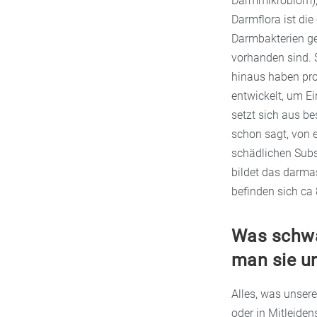
Darmmikrobiom),
Darmflora ist die 
Darmbakterien geb
vorhanden sind. 
hinaus haben pro
entwickelt, um Ei
setzt sich aus b
schon sagt, von 
schädlichen Subst
bildet das darm
befinden sich ca
Was schwä
man sie u
Alles, was unsere
oder in Mitleide