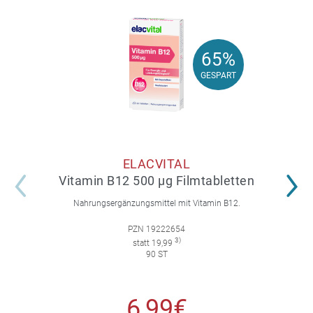
65%
65%
GESPART
GESPART
ELACVITAL
Vitamin B12 500 µg Filmtabletten
Nahrungsergänzungsmittel mit Vitamin B12.
PZN 19222654
3)
statt 19,99
90 ST
6,99€