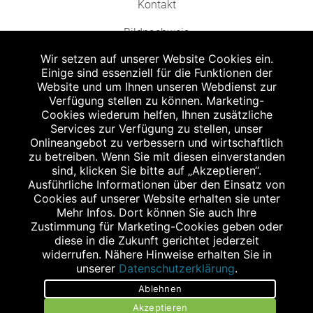
Kontakt
Bildnachweis
Wir setzen auf unserer Website Cookies ein.
Einige sind essenziell für die Funktionen der
Website und um Ihnen unseren Webdienst zur
Verfügung stellen zu können. Marketing-
Cookies wiederum helfen, Ihnen zusätzliche
Abgabe in haushaltsüblichen Mengen, solange der Vorrat reicht. Für Druck-
und Satzfehler keine Haftung.
Services zur Verfügung zu stellen, unser
1
Onlineangebot zu verbessern und wirtschaftlich
Zu Risiken und Nebenwirkungen lesen Sie die Packungsbeilage und fragen
Sie Ihren Arzt oder Apotheker.
zu betreiben. Wenn Sie mit diesen einverstanden
2
sind, klicken Sie bitte auf „Akzeptieren“.
Angabe nach der deutschen Arzneimitteltaxe Apothekenerstattungspreis
(AEP). Der AEP ist keine unverbindliche Preisempfehlung der Hersteller. Der
Ausführliche Informationen über den Einsatz von
AEP ist ein von den Apotheken in Ansatz gebrachter Preis für rezeptfreie
Cookies auf unserer Website erhalten sie unter
Arzneimittel. Er entspricht in der Höhe dem für Apotheken verbindlichen
Mehr Infos. Dort können Sie auch Ihre
Abgabepreis, zu dem eine Apotheke in bestimmten Fällen (z.B. bei Kindern
Zustimmung für Marketing-Cookies geben oder
unter 12 Jahren) das Produkt mit der gesetzlichen Krankenversicherung
abrechnet. Der AEP ist der allgemeine Erstattungspreis im Falle einer
diese in die Zukunft gerichtet jederzeit
Kostenübernahme durch die gesetzlichen Krankenkassen, vor Abzug eines
widerrufen. Nähere Hinweise erhalten Sie in
Zwangsrabattes (zur Zeit 5%) nach §130 Abs. 1 SGB V.
unserer
Datenschutzerklärung
.
3
Unverbindliche Preisempfehlung des Herstellers (UVP).
Ablehnen
powered by apovena.de
Akzeptieren