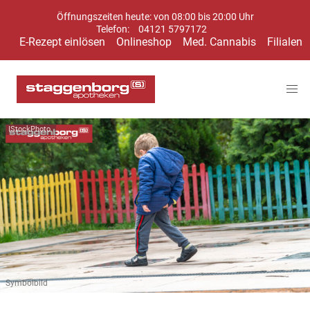
Öffnungszeiten heute: von 08:00 bis 20:00 Uhr
Telefon:
04121 5797172
E-Rezept einlösen
Onlineshop
Med. Cannabis
Filialen
IStockPhoto
Symbolbild