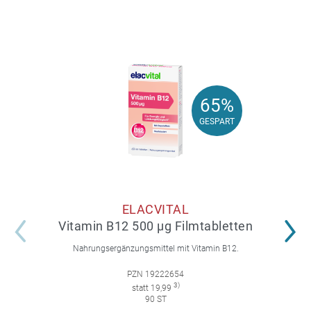
65%
65%
GESPART
GESPART
ELACVITAL
Vitamin B12 500 µg Filmtabletten
Nahrungsergänzungsmittel mit Vitamin B12.
PZN 19222654
3)
statt 19,99
90 ST