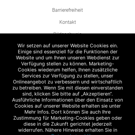
Barrierefreiheit
Kontakt
Bildnachweis
Wir setzen auf unserer Website Cookies ein.
Einige sind essenziell für die Funktionen der
Website und um Ihnen unseren Webdienst zur
Verfügung stellen zu können. Marketing-
Cookies wiederum helfen, Ihnen zusätzliche
Abgabe in haushaltsüblichen Mengen, solange der Vorrat reicht. Für Druck-
und Satzfehler keine Haftung.
Services zur Verfügung zu stellen, unser
1
Onlineangebot zu verbessern und wirtschaftlich
Zu Risiken und Nebenwirkungen lesen Sie die Packungsbeilage und fragen
Sie Ihren Arzt oder Apotheker.
zu betreiben. Wenn Sie mit diesen einverstanden
2
sind, klicken Sie bitte auf „Akzeptieren“.
Angabe nach der deutschen Arzneimitteltaxe Apothekenerstattungspreis
(AEP). Der AEP ist keine unverbindliche Preisempfehlung der Hersteller. Der
Ausführliche Informationen über den Einsatz von
AEP ist ein von den Apotheken in Ansatz gebrachter Preis für rezeptfreie
Cookies auf unserer Website erhalten sie unter
Arzneimittel. Er entspricht in der Höhe dem für Apotheken verbindlichen
Mehr Infos. Dort können Sie auch Ihre
Abgabepreis, zu dem eine Apotheke in bestimmten Fällen (z.B. bei Kindern
Zustimmung für Marketing-Cookies geben oder
unter 12 Jahren) das Produkt mit der gesetzlichen Krankenversicherung
abrechnet. Der AEP ist der allgemeine Erstattungspreis im Falle einer
diese in die Zukunft gerichtet jederzeit
Kostenübernahme durch die gesetzlichen Krankenkassen, vor Abzug eines
widerrufen. Nähere Hinweise erhalten Sie in
Zwangsrabattes (zur Zeit 5%) nach §130 Abs. 1 SGB V.