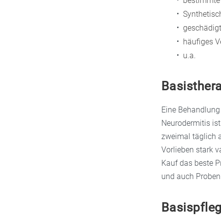
bestimmte 
Synthetisc
geschädigt
häufiges V
u.a.
Basisther
Eine Behandlung 
Neurodermitis is
zweimal täglich a
Vorlieben stark v
Kauf das beste Pr
und auch Proben
Basispfleg