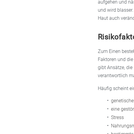
aufgehen und nä
und wird blasser.
Haut auch veränd
Risikofakt
Zum Einen besteht
Faktoren und die 
gibt Ansätze, di
verantwortlich m
Häufig scheint e
genetisch
eine gestör
Stress
Nahrungsmi