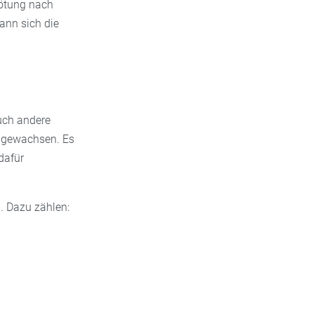
ötung nach
ann sich die
auch andere
l gewachsen. Es
dafür
. Dazu zählen: