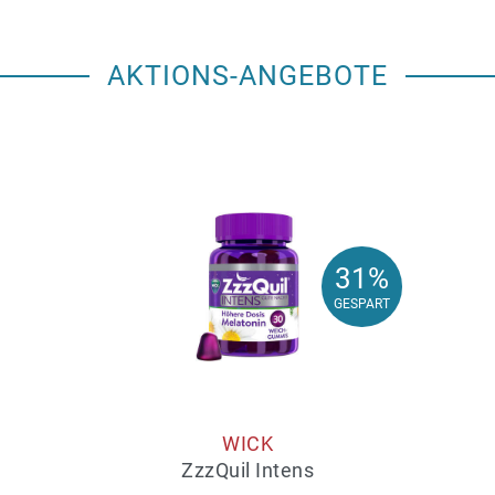
AKTIONS-ANGEBOTE
31%
31%
GESPART
GESPART
WICK
ZzzQuil Intens