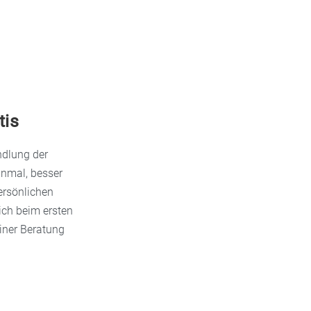
tis
ndlung der
inmal, besser
ersönlichen
eich beim ersten
einer Beratung