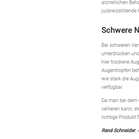
arzneilichen Be
juckreizstillende
Schwere N
Bei schweren Ver
unterdrücken und
hier trockene Aug
Augentropfen be
wie stark die Aug
verfügbar.
Da man bei dem u
verlieren kann, s
richtige Produkt f
René Schneider
,