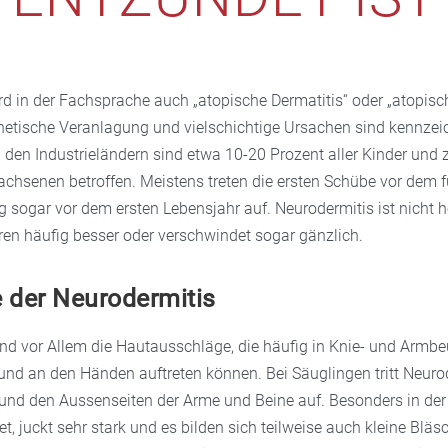
rd in der Fachsprache auch „atopische Dermatitis“ oder „atopis
netische Veranlagung und vielschichtige Ursachen sind kennzei
n den Industrieländern sind etwa 10-20 Prozent aller Kinder und z
achsenen betroffen. Meistens treten die ersten Schübe vor dem 
g sogar vor dem ersten Lebensjahr auf. Neurodermitis ist nicht he
ren häufig besser oder verschwindet sogar gänzlich.
der Neurodermitis
ind vor Allem die Hautausschläge, die häufig in Knie- und Armb
nd an den Händen auftreten können. Bei Säuglingen tritt Neuro
nd den Aussenseiten der Arme und Beine auf. Besonders in de
et, juckt sehr stark und es bilden sich teilweise auch kleine Bläsc