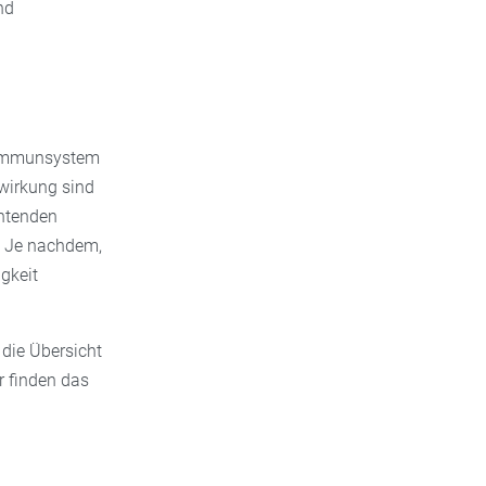
nd
s Immunsystem
wirkung sind
chtenden
. Je nachdem,
igkeit
die Übersicht
ir finden das