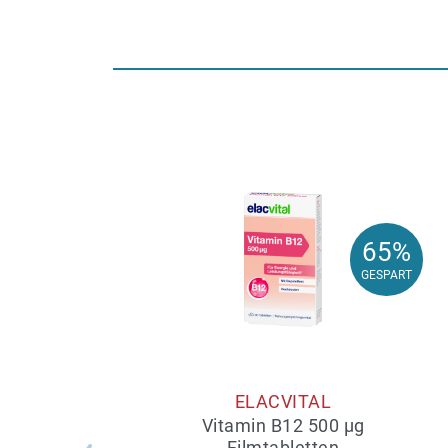
65%
65%
GESPART
GESPART
ELACVITAL
Vitamin B12 500 µg
Filmtabletten