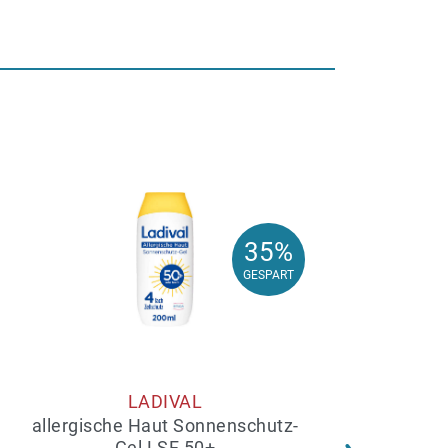
35%
35%
GESPART
GESPART
LADIVAL
allergische Haut Sonnenschutz-
Gel LSF 50+