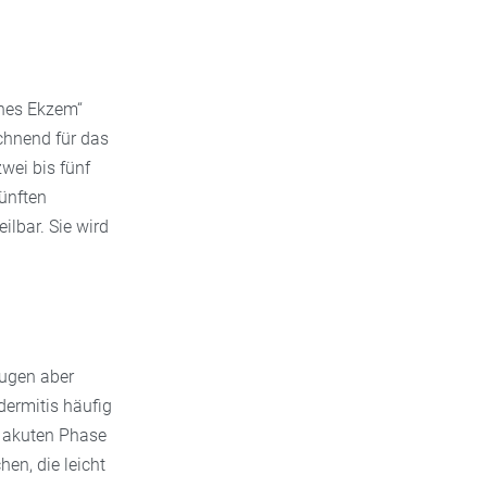
ches Ekzem“
chnend für das
wei bis fünf
fünften
ilbar. Sie wird
eugen aber
dermitis häufig
r akuten Phase
hen, die leicht