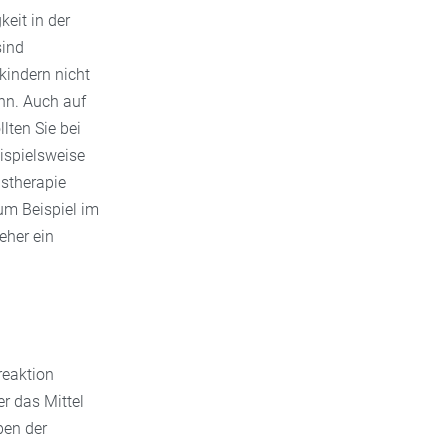
keit in der
sind
kindern nicht
nn. Auch auf
lten Sie bei
eispielsweise
istherapie
um Beispiel im
eher ein
reaktion
er das Mittel
ben der