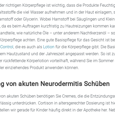
er richtigen Körperpflege ist wichtig, dass die Produkte Feuchtig
ltsstoffe die viel Wasser aufnehmen und in der Haut einlagern, 
rnstoff oder Glycerin. Wobei Harnstoff bei Säuglingen und Klein
st, da es beim Auftragen kurzfristig zu Hautreizungen kommen ka
andteile, wie natürliche Öle – unter anderem Nachtkerzenöl – sol
örperpflege achten. Eine gute Basispflege für das Gesicht ist b
 Control
, die es auch als
Lotion
für die Körperpflege gibt. Die Bas
 dem Hautzustand und der Jahreszeit angepasst werden. So ist z
er rückfettende Körperlotion vorteilhaft, während Sie im Sommer 
eller einziehendes Produkt anwenden können.
g von akuten Neurodermitis Schüben
on akuten Schüben benötigen Sie Cremes, die die Entzündungs
lässig unterdrücken. Cortison in altersgerechter Dosierung ist hi
tellen wir gerade für Kinder häufig direkt in der Apotheke her. Ne