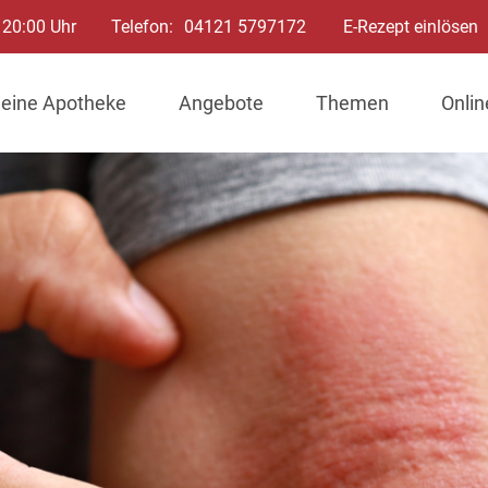
 20:00 Uhr
Telefon:
04121 5797172
E-Rezept einlösen
eine Apotheke
Angebote
Themen
Onli