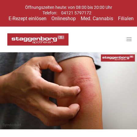
Öffnungszeiten heute: von 08:00 bis 20:00 Uhr
Telefon:
04121 5797172
E-Rezept einlösen
Onlineshop
Med. Cannabis
Filialen
Symbolbild