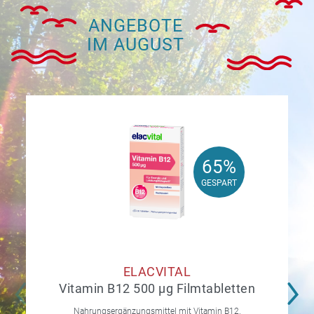
ANGEBOTE
IM AUGUST
65%
65%
GESPART
GESPART
ELACVITAL
Vitamin B12 500 µg Filmtabletten
Nahrungsergänzungsmittel mit Vitamin B12.