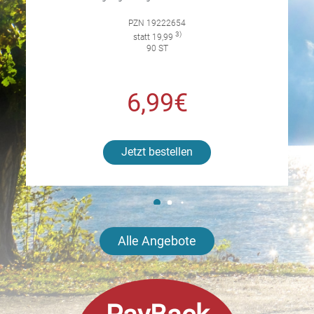
PZN 19222654
3)
statt 19,99
90 ST
6,99€
Jetzt bestellen
Alle Angebote