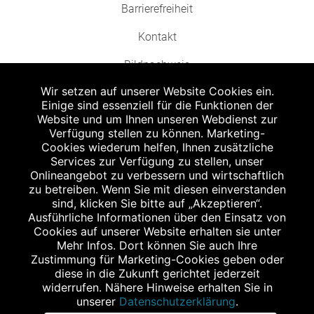
Barrierefreiheit
Kontakt
Bildnachweis
Wir setzen auf unserer Website Cookies ein.
Einige sind essenziell für die Funktionen der
Website und um Ihnen unseren Webdienst zur
Verfügung stellen zu können. Marketing-
Cookies wiederum helfen, Ihnen zusätzliche
Abgabe in haushaltsüblichen Mengen, solange der Vorrat reicht. Für Druck-
und Satzfehler keine Haftung.
Services zur Verfügung zu stellen, unser
1
Onlineangebot zu verbessern und wirtschaftlich
Zu Risiken und Nebenwirkungen lesen Sie die Packungsbeilage und fragen
Sie Ihren Arzt oder Apotheker.
zu betreiben. Wenn Sie mit diesen einverstanden
2
sind, klicken Sie bitte auf „Akzeptieren“.
Angabe nach der deutschen Arzneimitteltaxe Apothekenerstattungspreis
(AEP). Der AEP ist keine unverbindliche Preisempfehlung der Hersteller. Der
Ausführliche Informationen über den Einsatz von
AEP ist ein von den Apotheken in Ansatz gebrachter Preis für rezeptfreie
Cookies auf unserer Website erhalten sie unter
Arzneimittel. Er entspricht in der Höhe dem für Apotheken verbindlichen
Mehr Infos. Dort können Sie auch Ihre
Abgabepreis, zu dem eine Apotheke in bestimmten Fällen (z.B. bei Kindern
Zustimmung für Marketing-Cookies geben oder
unter 12 Jahren) das Produkt mit der gesetzlichen Krankenversicherung
abrechnet. Der AEP ist der allgemeine Erstattungspreis im Falle einer
diese in die Zukunft gerichtet jederzeit
Kostenübernahme durch die gesetzlichen Krankenkassen, vor Abzug eines
widerrufen. Nähere Hinweise erhalten Sie in
Zwangsrabattes (zur Zeit 5%) nach §130 Abs. 1 SGB V.
unserer
Datenschutzerklärung
.
3
Unverbindliche Preisempfehlung des Herstellers (UVP).