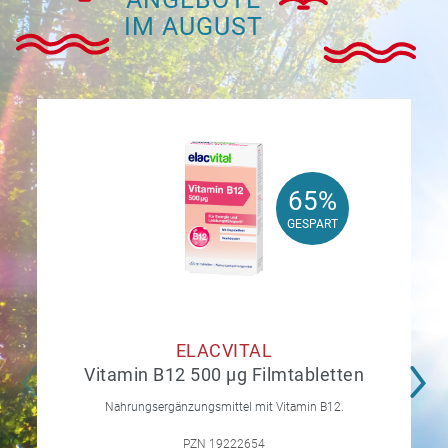
IM AUGUST
65%
65%
GESPART
GESPART
ELACVITAL
Vitamin B12 500 µg Filmtabletten
Nahrungsergänzungsmittel mit Vitamin B12.
PZN 19222654