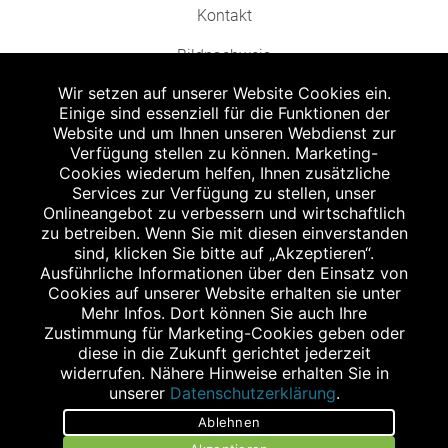
Kontakt
Bildnachweis
Wir setzen auf unserer Website Cookies ein.
Einige sind essenziell für die Funktionen der
Website und um Ihnen unseren Webdienst zur
Verfügung stellen zu können. Marketing-
Cookies wiederum helfen, Ihnen zusätzliche
Abgabe in haushaltsüblichen Mengen, solange der Vorrat reicht. Für Druck-
und Satzfehler keine Haftung.
Services zur Verfügung zu stellen, unser
1
Onlineangebot zu verbessern und wirtschaftlich
Zu Risiken und Nebenwirkungen lesen Sie die Packungsbeilage und fragen
Sie Ihren Arzt oder Apotheker.
zu betreiben. Wenn Sie mit diesen einverstanden
2
sind, klicken Sie bitte auf „Akzeptieren“.
Angabe nach der deutschen Arzneimitteltaxe Apothekenerstattungspreis
(AEP). Der AEP ist keine unverbindliche Preisempfehlung der Hersteller. Der
Ausführliche Informationen über den Einsatz von
AEP ist ein von den Apotheken in Ansatz gebrachter Preis für rezeptfreie
Cookies auf unserer Website erhalten sie unter
Arzneimittel. Er entspricht in der Höhe dem für Apotheken verbindlichen
Mehr Infos. Dort können Sie auch Ihre
Abgabepreis, zu dem eine Apotheke in bestimmten Fällen (z.B. bei Kindern
Zustimmung für Marketing-Cookies geben oder
unter 12 Jahren) das Produkt mit der gesetzlichen Krankenversicherung
abrechnet. Der AEP ist der allgemeine Erstattungspreis im Falle einer
diese in die Zukunft gerichtet jederzeit
Kostenübernahme durch die gesetzlichen Krankenkassen, vor Abzug eines
widerrufen. Nähere Hinweise erhalten Sie in
Zwangsrabattes (zur Zeit 5%) nach §130 Abs. 1 SGB V.
unserer
Datenschutzerklärung
.
3
Unverbindliche Preisempfehlung des Herstellers (UVP).
Ablehnen
powered by apovena.de