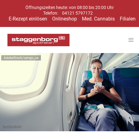
Öffnungszeiten heute: von 08:00 bis 20:00 Uhr
Telefon:
04121 5797172
E-Rezept einlösen
Onlineshop
Med. Cannabis
Filialen
AdobeStock/uengo_ua
Symbolbild