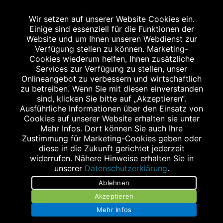
Bildnachweis
Wir setzen auf unserer Website Cookies ein.
Einige sind essenziell für die Funktionen der
Website und um Ihnen unseren Webdienst zur
Verfügung stellen zu können. Marketing-
Cookies wiederum helfen, Ihnen zusätzliche
Abgabe in haushaltsüblichen Mengen, solange der Vorrat reicht. Für Druck-
und Satzfehler keine Haftung.
Services zur Verfügung zu stellen, unser
1
Onlineangebot zu verbessern und wirtschaftlich
Zu Risiken und Nebenwirkungen lesen Sie die Packungsbeilage und fragen
Sie Ihren Arzt oder Apotheker.
zu betreiben. Wenn Sie mit diesen einverstanden
2
sind, klicken Sie bitte auf „Akzeptieren“.
Angabe nach der deutschen Arzneimitteltaxe Apothekenerstattungspreis
(AEP). Der AEP ist keine unverbindliche Preisempfehlung der Hersteller. Der
Ausführliche Informationen über den Einsatz von
AEP ist ein von den Apotheken in Ansatz gebrachter Preis für rezeptfreie
Cookies auf unserer Website erhalten sie unter
Arzneimittel. Er entspricht in der Höhe dem für Apotheken verbindlichen
Mehr Infos. Dort können Sie auch Ihre
Abgabepreis, zu dem eine Apotheke in bestimmten Fällen (z.B. bei Kindern
Zustimmung für Marketing-Cookies geben oder
unter 12 Jahren) das Produkt mit der gesetzlichen Krankenversicherung
abrechnet. Der AEP ist der allgemeine Erstattungspreis im Falle einer
diese in die Zukunft gerichtet jederzeit
Kostenübernahme durch die gesetzlichen Krankenkassen, vor Abzug eines
widerrufen. Nähere Hinweise erhalten Sie in
Zwangsrabattes (zur Zeit 5%) nach §130 Abs. 1 SGB V.
unserer
Datenschutzerklärung
.
3
Unverbindliche Preisempfehlung des Herstellers (UVP).
Ablehnen
powered by apovena.de
Akzeptieren
Mehr Infos