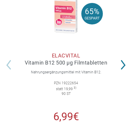
65%
65%
GESPART
GESPART
ELACVITAL
Vitamin B12 500 µg Filmtabletten
Nahrungsergänzungsmittel mit Vitamin B12.
PZN 19222654
3)
statt 19,99
90 ST
6,99€