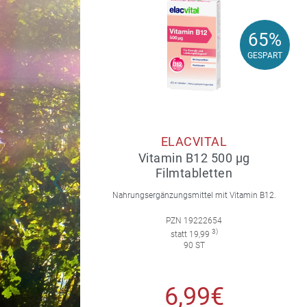
65%
65%
GESPART
GESPART
ELACVITAL
Vitamin B12 500 µg
Filmtabletten
Nahrungsergänzungsmittel mit Vitamin B12.
PZN 19222654
3)
statt 19,99
90 ST
6,99€