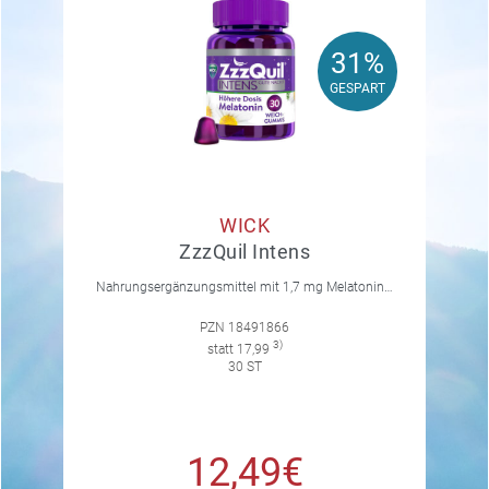
31%
31%
GESPART
GESPART
WICK
ZzzQuil Intens
Nahrungsergänzungsmittel mit 1,7 mg Melatonin, Vitamin B6, Kamille, Lavendel und Baldrian. Mit natürlichem Waldfruchtgeschmack.
PZN 18491866
3)
statt 17,99
30 ST
12,49€