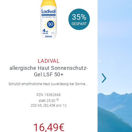
35%
35%
GESPART
GESPART
LADIVAL
allergische Haut Sonnenschutz-
Gel LSF 50+
Schützt empfindliche Haut zuverlässig bei Sonnenallergie und Mallorca-Akne. Mit 4-fach Zellschutz und einer leichten, nicht fettenden Gel-Formel.
PZN 19362668
3)
statt 25,50
200 ML (82,45€ pro 1l)
16,49€