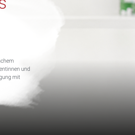
s
ischem
ientinnen und
rgung mit