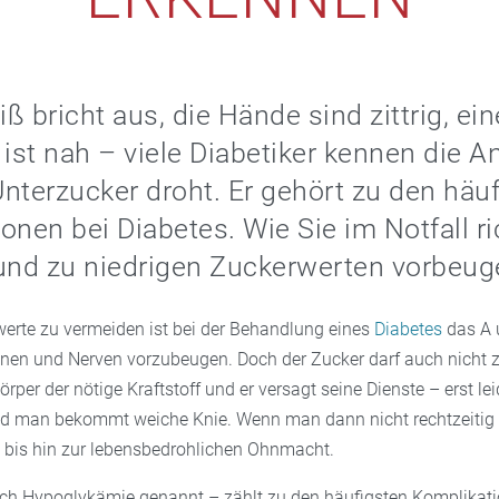
ß bricht aus, die Hände sind zittrig, ein
st nah – viele Diabetiker kennen die A
nterzucker droht. Er gehört zu den häu
onen bei Diabetes. Wie Sie im Notfall ri
und zu niedrigen Zuckerwerten vorbeug
erte zu vermeiden ist bei der Behandlung eines
Diabetes
das A 
en und Nerven vorzubeugen. Doch der Zucker darf auch nicht zu
rper der nötige Kraftstoff und er versagt seine Dienste – erst lei
d man bekommt weiche Knie. Wenn man dann nicht rechtzeitig 
it bis hin zur lebensbedrohlichen Ohnmacht.
ch Hypoglykämie genannt – zählt zu den häufigsten Komplikati