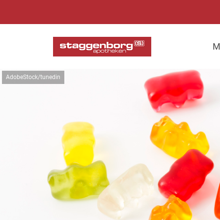
M
AdobeStock/tunedin