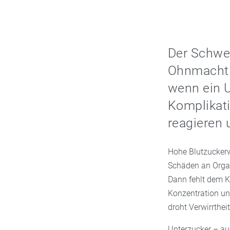
Der Schwei
Ohnmacht i
wenn ein U
Komplikati
reagieren 
Hohe Blutzuckerw
Schäden an Organ
Dann fehlt dem Kö
Konzentration un
droht Verwirrthe
Unterzucker – au