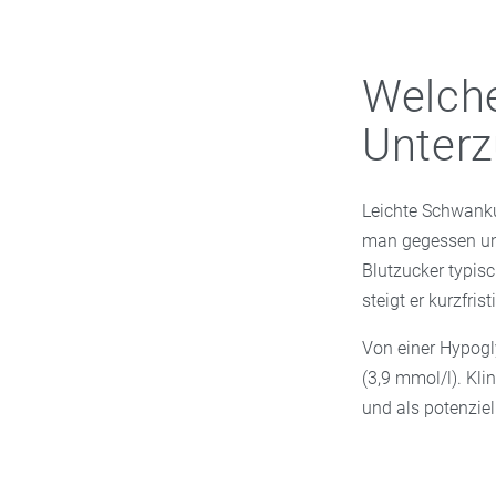
Welch
Unterz
Leichte Schwanku
man gegessen und
Blutzucker typis
steigt er kurzfris
Von einer Hypogl
(3,9 mmol/l). Kl
und als potenziel