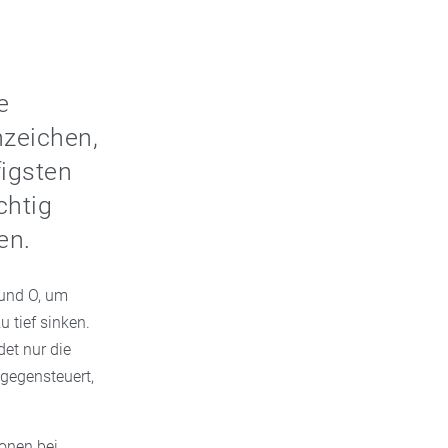
e
nzeichen,
figsten
chtig
en.
und O, um
 tief sinken.
det nur die
gegensteuert,
onen bei