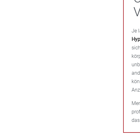
Je 
Hyp
sic
kör
unb
and
kön
Anz
Men
pro
das