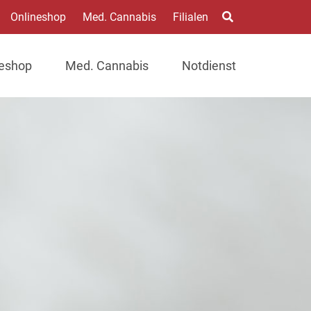
Onlineshop
Med. Cannabis
Filialen
neshop
Med. Cannabis
Notdienst