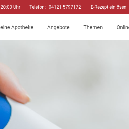
 20:00 Uhr
Telefon:
04121 5797172
E-Rezept einlösen
eine Apotheke
Angebote
Themen
Onli