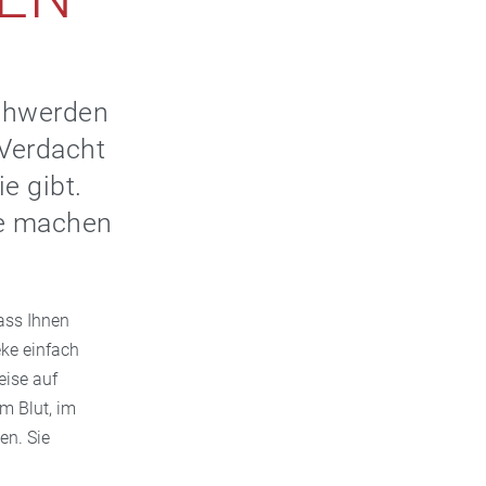
schwerden
 Verdacht
e gibt.
se machen
ass Ihnen
eke einfach
eise auf
m Blut, im
en. Sie