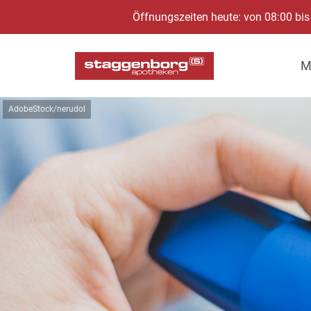
Öffnungszeiten heute: von 08:00 bis
M
AdobeStock/nerudol