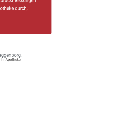
lutdruckmessungen
potheke durch,
aggenborg,
Ihr Apotheker