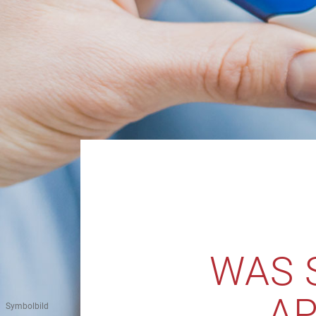
WAS 
A
Symbolbild