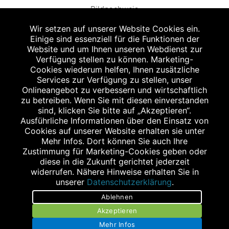
Bildnachweis
Wir setzen auf unserer Website Cookies ein.
Einige sind essenziell für die Funktionen der
Website und um Ihnen unseren Webdienst zur
Verfügung stellen zu können. Marketing-
Cookies wiederum helfen, Ihnen zusätzliche
Abgabe in haushaltsüblichen Mengen, solange der Vorrat reicht. Für Druck-
und Satzfehler keine Haftung.
Services zur Verfügung zu stellen, unser
1
Onlineangebot zu verbessern und wirtschaftlich
Zu Risiken und Nebenwirkungen lesen Sie die Packungsbeilage und fragen
Sie Ihren Arzt oder Apotheker.
zu betreiben. Wenn Sie mit diesen einverstanden
2
sind, klicken Sie bitte auf „Akzeptieren“.
Angabe nach der deutschen Arzneimitteltaxe Apothekenerstattungspreis
(AEP). Der AEP ist keine unverbindliche Preisempfehlung der Hersteller. Der
Ausführliche Informationen über den Einsatz von
AEP ist ein von den Apotheken in Ansatz gebrachter Preis für rezeptfreie
Cookies auf unserer Website erhalten sie unter
Arzneimittel. Er entspricht in der Höhe dem für Apotheken verbindlichen
Mehr Infos. Dort können Sie auch Ihre
Abgabepreis, zu dem eine Apotheke in bestimmten Fällen (z.B. bei Kindern
Zustimmung für Marketing-Cookies geben oder
unter 12 Jahren) das Produkt mit der gesetzlichen Krankenversicherung
abrechnet. Der AEP ist der allgemeine Erstattungspreis im Falle einer
diese in die Zukunft gerichtet jederzeit
Kostenübernahme durch die gesetzlichen Krankenkassen, vor Abzug eines
widerrufen. Nähere Hinweise erhalten Sie in
Zwangsrabattes (zur Zeit 5%) nach §130 Abs. 1 SGB V.
unserer
Datenschutzerklärung
.
3
Unverbindliche Preisempfehlung des Herstellers (UVP).
Ablehnen
powered by apovena.de
Akzeptieren
Mehr Infos