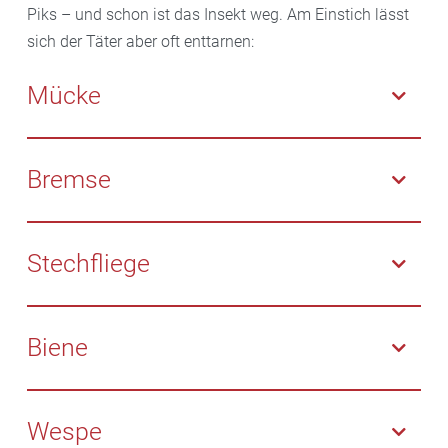
Piks – und schon ist das Insekt weg. Am Einstich lässt
sich der Täter aber oft enttarnen:
Mücke
Es bildet sich eine kleine Quaddel um die
Einstichstelle: sehr starker Juckreiz, Schmerz gering.
Bremse
Um die Einstichstelle können Blutergüsse entstehen,
zum Teil blutet es nach: relativ starker Juckreiz und
Stechfliege
relativ starke Schmerzen.
Die Einstichstelle kann bluten: relativ starker Juckreiz
und etwas schmerzhaft.
Biene
Die Biene stirbt nach dem Stich, ihr Stachel bleibt an
der Einstichstelle hängen: leichter Juckreiz, relativ
Wespe