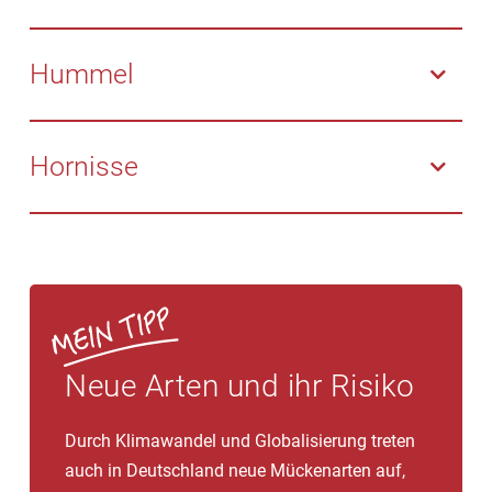
starke Schmerzen.
Ihr Stachel bleibt nicht an der Einstichstelle stecken:
leichter Juckreiz, relativ starke Schmerzen.
Hummel
Ihr Stachel bleibt ebenfalls nicht an der Einstichstelle
stecken: leichter Juckreiz, relativ starke sofortige
Hornisse
Schmerzen. Hummeln stechen sehr selten.
Auch ihr Stachel bleibt nicht an der Einstichstelle
stecken: leichter Juckreiz, starke Schmerzen.
Neue Arten und ihr Risiko
Durch Klimawandel und Globalisierung treten
auch in Deutschland neue Mückenarten auf,