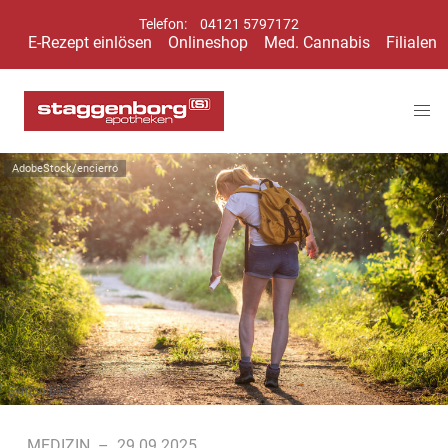
Telefon:
04121 5797172
E-Rezept einlösen
Onlineshop
Med. Cannabis
Filialen
AdobeStock/encierro
Symbolbild
MEDIZIN
–
29.09.2025