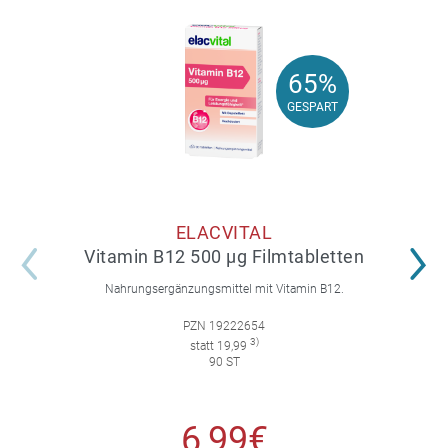
65%
65%
GESPART
GESPART
ELACVITAL
Vitamin B12 500 µg Filmtabletten
Nahrungsergänzungsmittel mit Vitamin B12.
PZN 19222654
3)
statt 19,99
90 ST
6,99€