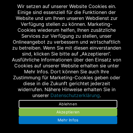
Wir setzen auf unserer Website Cookies ein.
25335 Elmshorn
Einige sind essenziell für die Funktionen der
Tel.: 04121 5780253
Website und um Ihnen unseren Webdienst zur
Fax: 04121 5780254
Verfügung stellen zu können. Marketing-
Cookies wiederum helfen, Ihnen zusätzliche
koppeldamm@staggenborg.com
Services zur Verfügung zu stellen, unser
Onlineangebot zu verbessern und wirtschaftlich
zu betreiben. Wenn Sie mit diesen einverstanden
sind, klicken Sie bitte auf „Akzeptieren“.
Ausführliche Informationen über den Einsatz von
Cookies auf unserer Website erhalten sie unter
STAGGENBORG - APOTHEKE IM MARKTKAUF
Mehr Infos. Dort können Sie auch Ihre
Zustimmung für Marketing-Cookies geben oder
Peiner Hag 1
diese in die Zukunft gerichtet jederzeit
25497 Prisdorf
widerrufen. Nähere Hinweise erhalten Sie in
Tel.: 04101 376877
unserer
Datenschutzerklärung
.
Fax: 04101 376878
Ablehnen
prisdorf@staggenborg.com
Akzeptieren
Mehr Infos