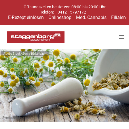
Öffnungszeiten heute: von 08:00 bis 20:00 Uhr
Telefon:
04121 5797172
E-Rezept einlösen
Onlineshop
Med. Cannabis
Filialen
AdobeStock/Sonja Birkelbach
Symbolbild