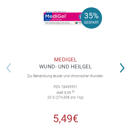
35%
35%
GESPART
GESPART
MEDIGEL
WUND- UND HEILGEL
Zur Behandlung akuter und chronischer Wunden.
PZN 18495551
3)
statt 8,39
20 G (274,50€ pro 1kg)
5,49€