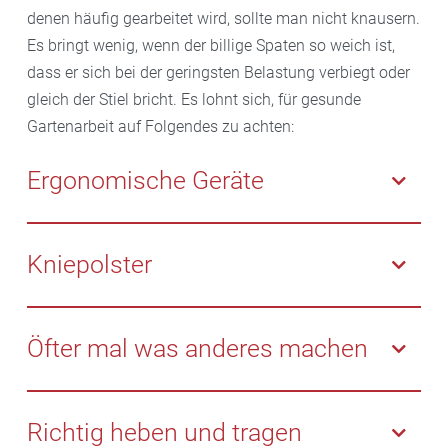
denen häufig gearbeitet wird, sollte man nicht knausern.
Es bringt wenig, wenn der billige Spaten so weich ist,
dass er sich bei der geringsten Belastung verbiegt oder
gleich der Stiel bricht. Es lohnt sich, für gesunde
Gartenarbeit auf Folgendes zu achten:
Ergonomische Geräte
Dem Rücken zuliebe sollten Mäher, Rechen und
Heckenschere die richtige Größe haben oder im
Kniepolster
Idealfall verstellbar sein, wie etwa eine
Teleskopheckenschere. Hersteller bieten außerdem
Arbeiten in der Hocke belastet die Gelenke.
Geräte mit ergonomischen Griffen, die Druckstellen
Schonender ist es, für die Arbeit am Boden Kniepolster
Öfter mal was anderes machen
und taube Finger verhindern. Das Arbeiten über Kopf
zu verwenden oder einen Rollhocker zu benutzen.
belastet die Halswirbelsäule. Wenn es doch sein
Bei der Gartenarbeit vergeht die Zeit im Flug. Doch
muss, erleichtern Geräte mit verlängertem Griff oder
spätestens nach einer halben Stunde ist es an der
Richtig heben und tragen
eine Seilzugschere die Arbeit.