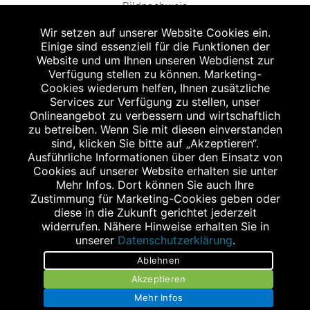
Bildnachweis
Wir setzen auf unserer Website Cookies ein.
Einige sind essenziell für die Funktionen der
Website und um Ihnen unseren Webdienst zur
Verfügung stellen zu können. Marketing-
Cookies wiederum helfen, Ihnen zusätzliche
Abgabe in haushaltsüblichen Mengen, solange der Vorrat reicht. Für Druck-
und Satzfehler keine Haftung.
Services zur Verfügung zu stellen, unser
1
Onlineangebot zu verbessern und wirtschaftlich
Zu Risiken und Nebenwirkungen lesen Sie die Packungsbeilage und fragen
Sie Ihren Arzt oder Apotheker.
zu betreiben. Wenn Sie mit diesen einverstanden
2
sind, klicken Sie bitte auf „Akzeptieren“.
Angabe nach der deutschen Arzneimitteltaxe Apothekenerstattungspreis
(AEP). Der AEP ist keine unverbindliche Preisempfehlung der Hersteller. Der
Ausführliche Informationen über den Einsatz von
AEP ist ein von den Apotheken in Ansatz gebrachter Preis für rezeptfreie
Cookies auf unserer Website erhalten sie unter
Arzneimittel. Er entspricht in der Höhe dem für Apotheken verbindlichen
Mehr Infos. Dort können Sie auch Ihre
Abgabepreis, zu dem eine Apotheke in bestimmten Fällen (z.B. bei Kindern
Zustimmung für Marketing-Cookies geben oder
unter 12 Jahren) das Produkt mit der gesetzlichen Krankenversicherung
abrechnet. Der AEP ist der allgemeine Erstattungspreis im Falle einer
diese in die Zukunft gerichtet jederzeit
Kostenübernahme durch die gesetzlichen Krankenkassen, vor Abzug eines
widerrufen. Nähere Hinweise erhalten Sie in
Zwangsrabattes (zur Zeit 5%) nach §130 Abs. 1 SGB V.
unserer
Datenschutzerklärung
.
3
Unverbindliche Preisempfehlung des Herstellers (UVP).
Ablehnen
powered by apovena.de
Akzeptieren
Mehr Infos