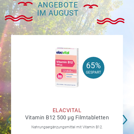
ANGEBOTE
IM AUGUST
65%
65%
GESPART
GESPART
ELACVITAL
Vitamin B12 500 µg Filmtabletten
Nahrungsergänzungsmittel mit Vitamin B12.