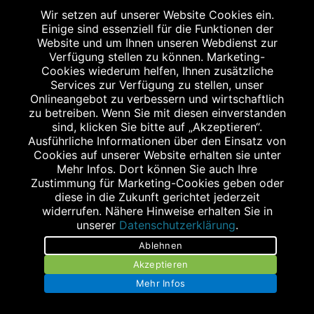
E-Mail:
elmshorn@staggenborg.com
Wir setzen auf unserer Website Cookies ein.
Internet:
https://staggenborg-apotheke-elmshorn.de/
Einige sind essenziell für die Funktionen der
Website und um Ihnen unseren Webdienst zur
Verfügung stellen zu können. Marketing-
STAGGENBORG - APOTHEKE IM E-CENTER
Cookies wiederum helfen, Ihnen zusätzliche
Services zur Verfügung zu stellen, unser
A23
Onlineangebot zu verbessern und wirtschaftlich
zu betreiben. Wenn Sie mit diesen einverstanden
Ramskamp 102
sind, klicken Sie bitte auf „Akzeptieren“.
25337 Elmshorn
Ausführliche Informationen über den Einsatz von
Cookies auf unserer Website erhalten sie unter
Mehr Infos. Dort können Sie auch Ihre
ÖFFNUNGSZEITEN
Zustimmung für Marketing-Cookies geben oder
diese in die Zukunft gerichtet jederzeit
widerrufen. Nähere Hinweise erhalten Sie in
Montag bis Freitag
unserer
Datenschutzerklärung
.
08:00 bis 20:00 Uhr
Ablehnen
Samstag
Akzeptieren
08:00 bis 20:00 Uhr
Mehr Infos