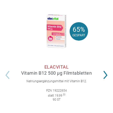
65%
65%
GESPART
GESPART
ELACVITAL
Vitamin B12 500 µg Filmtabletten
Nahrungsergänzungsmittel mit Vitamin B12.
PZN 19222654
3)
statt 19,99
90 ST