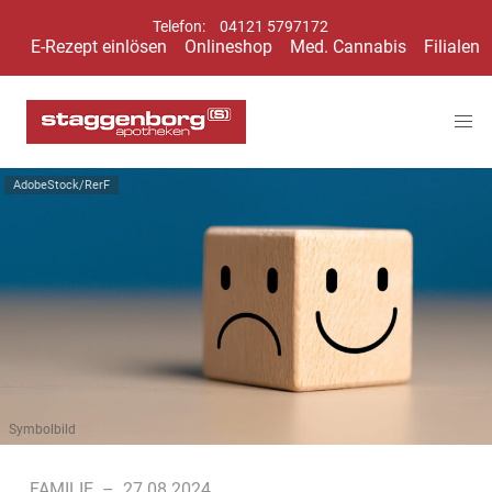
Telefon:
04121 5797172
E-Rezept einlösen
Onlineshop
Med. Cannabis
Filialen
AdobeStock/RerF
Symbolbild
FAMILIE
–
27.08.2024