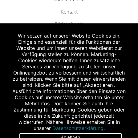
Kontakt
Bildnachweis
Wir setzen auf unserer Website Cookies ein.
Einige sind essenziell für die Funktionen der
Website und um Ihnen unseren Webdienst zur
Verfügung stellen zu können. Marketing-
Cookies wiederum helfen, Ihnen zusätzliche
Abgabe in haushaltsüblichen Mengen, solange der Vorrat reicht. Für Druck-
und Satzfehler keine Haftung.
Services zur Verfügung zu stellen, unser
1
Onlineangebot zu verbessern und wirtschaftlich
Zu Risiken und Nebenwirkungen lesen Sie die Packungsbeilage und fragen
Sie Ihren Arzt oder Apotheker.
zu betreiben. Wenn Sie mit diesen einverstanden
2
sind, klicken Sie bitte auf „Akzeptieren“.
Angabe nach der deutschen Arzneimitteltaxe Apothekenerstattungspreis
(AEP). Der AEP ist keine unverbindliche Preisempfehlung der Hersteller. Der
Ausführliche Informationen über den Einsatz von
AEP ist ein von den Apotheken in Ansatz gebrachter Preis für rezeptfreie
Cookies auf unserer Website erhalten sie unter
Arzneimittel. Er entspricht in der Höhe dem für Apotheken verbindlichen
Mehr Infos. Dort können Sie auch Ihre
Abgabepreis, zu dem eine Apotheke in bestimmten Fällen (z.B. bei Kindern
Zustimmung für Marketing-Cookies geben oder
unter 12 Jahren) das Produkt mit der gesetzlichen Krankenversicherung
abrechnet. Der AEP ist der allgemeine Erstattungspreis im Falle einer
diese in die Zukunft gerichtet jederzeit
Kostenübernahme durch die gesetzlichen Krankenkassen, vor Abzug eines
widerrufen. Nähere Hinweise erhalten Sie in
Zwangsrabattes (zur Zeit 5%) nach §130 Abs. 1 SGB V.
unserer
Datenschutzerklärung
.
3
Unverbindliche Preisempfehlung des Herstellers (UVP).
Ablehnen