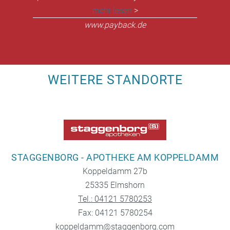
mehr lesen
>
www.payback.de
WEITERE STANDORTE
STAGGENBORG - APOTHEKE AM KOPPELDAMM
Koppeldamm 27b
25335 Elmshorn
Tel.: 04121 5780253
Fax: 04121 5780254
koppeldamm@staggenborg.com