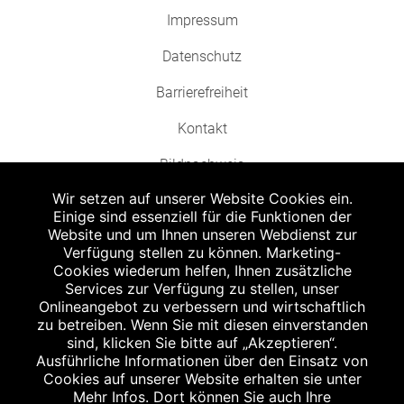
Impressum
Datenschutz
Barrierefreiheit
Kontakt
Bildnachweis
Wir setzen auf unserer Website Cookies ein.
Einige sind essenziell für die Funktionen der
Website und um Ihnen unseren Webdienst zur
Verfügung stellen zu können. Marketing-
Cookies wiederum helfen, Ihnen zusätzliche
Abgabe in haushaltsüblichen Mengen, solange der Vorrat reicht. Für Druck-
und Satzfehler keine Haftung.
Services zur Verfügung zu stellen, unser
1
Onlineangebot zu verbessern und wirtschaftlich
Zu Risiken und Nebenwirkungen lesen Sie die Packungsbeilage und fragen
Sie Ihren Arzt oder Apotheker.
zu betreiben. Wenn Sie mit diesen einverstanden
2
sind, klicken Sie bitte auf „Akzeptieren“.
Angabe nach der deutschen Arzneimitteltaxe Apothekenerstattungspreis
(AEP). Der AEP ist keine unverbindliche Preisempfehlung der Hersteller. Der
Ausführliche Informationen über den Einsatz von
AEP ist ein von den Apotheken in Ansatz gebrachter Preis für rezeptfreie
Cookies auf unserer Website erhalten sie unter
Arzneimittel. Er entspricht in der Höhe dem für Apotheken verbindlichen
Mehr Infos. Dort können Sie auch Ihre
Abgabepreis, zu dem eine Apotheke in bestimmten Fällen (z.B. bei Kindern