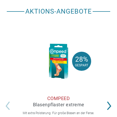
AKTIONS-ANGEBOTE
28%
28%
GESPART
GESPART
COMPEED
Blasenpflaster extreme
Mit extra Polsterung. Für große Blasen an der Ferse.