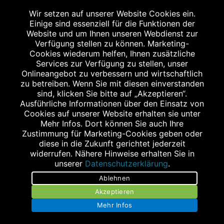
Wir setzen auf unserer Website Cookies ein.
Einige sind essenziell für die Funktionen der
Website und um Ihnen unseren Webdienst zur
Verfügung stellen zu können. Marketing-
Cookies wiederum helfen, Ihnen zusätzliche
Abgabe in haushaltsüblichen Mengen, solange der Vorrat reicht. Für Druck-
und Satzfehler keine Haftung.
Services zur Verfügung zu stellen, unser
1
Onlineangebot zu verbessern und wirtschaftlich
Zu Risiken und Nebenwirkungen lesen Sie die Packungsbeilage und fragen
Sie Ihren Arzt oder Apotheker.
zu betreiben. Wenn Sie mit diesen einverstanden
2
sind, klicken Sie bitte auf „Akzeptieren“.
Angabe nach der deutschen Arzneimitteltaxe Apothekenerstattungspreis
(AEP). Der AEP ist keine unverbindliche Preisempfehlung der Hersteller. Der
Ausführliche Informationen über den Einsatz von
AEP ist ein von den Apotheken in Ansatz gebrachter Preis für rezeptfreie
Cookies auf unserer Website erhalten sie unter
Arzneimittel. Er entspricht in der Höhe dem für Apotheken verbindlichen
Mehr Infos. Dort können Sie auch Ihre
Abgabepreis, zu dem eine Apotheke in bestimmten Fällen (z.B. bei Kindern
Zustimmung für Marketing-Cookies geben oder
unter 12 Jahren) das Produkt mit der gesetzlichen Krankenversicherung
abrechnet. Der AEP ist der allgemeine Erstattungspreis im Falle einer
diese in die Zukunft gerichtet jederzeit
Kostenübernahme durch die gesetzlichen Krankenkassen, vor Abzug eines
widerrufen. Nähere Hinweise erhalten Sie in
Zwangsrabattes (zur Zeit 5%) nach §130 Abs. 1 SGB V.
unserer
Datenschutzerklärung
.
3
Unverbindliche Preisempfehlung des Herstellers (UVP).
Ablehnen
powered by apovena.de
Akzeptieren
Mehr Infos