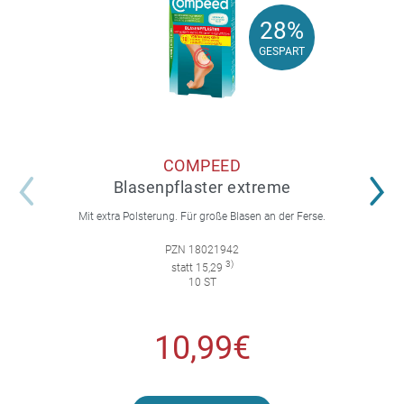
28%
28%
GESPART
GESPART
COMPEED
Blasenpflaster extreme
Mit extra Polsterung. Für große Blasen an der Ferse.
PZN 18021942
3)
statt 15,29
10 ST
10,99€