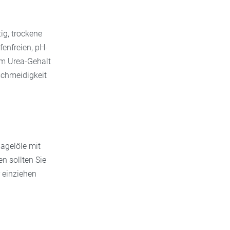
tig, trockene
fenfreien, pH-
em Urea-Gehalt
schmeidigkeit
Nagelöle mit
n sollten Sie
r einziehen