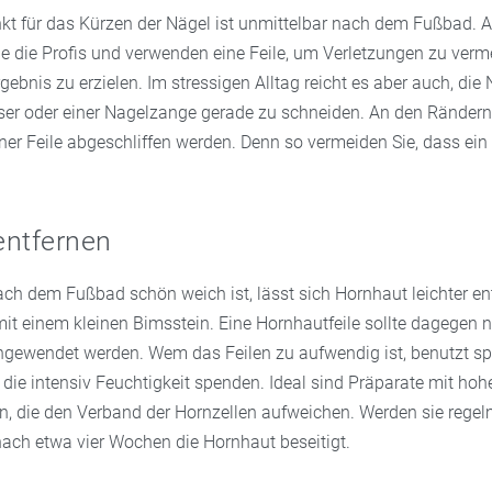
nkt für das Kürzen der Nägel ist unmittelbar nach dem Fußbad. 
e die Profis und verwenden eine Feile, um Verletzungen zu verm
ebnis zu erzielen. Im stressigen Alltag reicht es aber auch, die 
er oder einer Nagelzange gerade zu schneiden. An den Rändern 
ner Feile abgeschliffen werden. Denn so vermeiden Sie, dass ein 
entfernen
ch dem Fußbad schön weich ist, lässt sich Hornhaut leichter en
it einem kleinen Bimsstein. Eine Hornhautfeile sollte dagegen n
ngewendet werden. Wem das Feilen zu aufwendig ist, benutzt sp
die intensiv Feuchtigkeit spenden. Ideal sind Präparate mit ho
in, die den Verband der Hornzellen aufweichen. Werden sie rege
nach etwa vier Wochen die Hornhaut beseitigt.