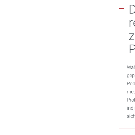
D
r
Wäh
gep
Pod
med
Pro
ind
sic