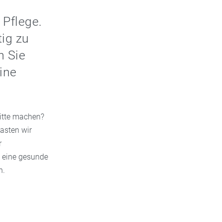
Pflege.
tig zu
n Sie
ine
ritte machen?
lasten wir
r
l eine gesunde
n.