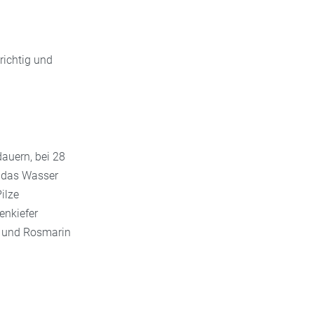
richtig und
auern, bei 28
t das Wasser
ilze
enkiefer
l und Rosmarin