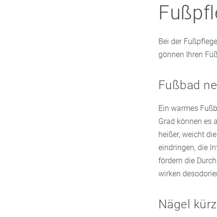
Fußpfl
Bei der Fußpflege
gönnen Ihren Füße
Fußbad n
Ein warmes Fußba
Grad können es a
heißer, weicht di
eindringen, die 
fördern die Durc
wirken desodorie
Nägel kür