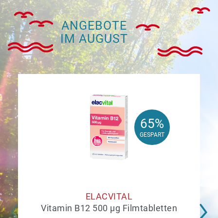
ANGEBOTE
IM AUGUST
65%
65%
GESPART
GESPART
ELACVITAL
Vitamin B12 500 µg Filmtabletten