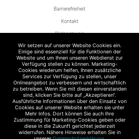
Barrierefreiheit
Kontakt
Bildnachweis
Wir setzen auf unserer Website Cookies ein.
Einige sind essenziell für die Funktionen der
Website und um Ihnen unseren Webdienst zur
Verfügung stellen zu können. Marketing-
Cookies wiederum helfen, Ihnen zusätzliche
Abgabe in haushaltsüblichen Mengen, solange der Vorrat reicht. Für Druck-
und Satzfehler keine Haftung.
Services zur Verfügung zu stellen, unser
1
Onlineangebot zu verbessern und wirtschaftlich
Zu Risiken und Nebenwirkungen lesen Sie die Packungsbeilage und fragen
Sie Ihren Arzt oder Apotheker.
zu betreiben. Wenn Sie mit diesen einverstanden
2
sind, klicken Sie bitte auf „Akzeptieren“.
Angabe nach der deutschen Arzneimitteltaxe Apothekenerstattungspreis
(AEP). Der AEP ist keine unverbindliche Preisempfehlung der Hersteller. Der
Ausführliche Informationen über den Einsatz von
AEP ist ein von den Apotheken in Ansatz gebrachter Preis für rezeptfreie
Cookies auf unserer Website erhalten sie unter
Arzneimittel. Er entspricht in der Höhe dem für Apotheken verbindlichen
Mehr Infos. Dort können Sie auch Ihre
Abgabepreis, zu dem eine Apotheke in bestimmten Fällen (z.B. bei Kindern
Zustimmung für Marketing-Cookies geben oder
unter 12 Jahren) das Produkt mit der gesetzlichen Krankenversicherung
abrechnet. Der AEP ist der allgemeine Erstattungspreis im Falle einer
diese in die Zukunft gerichtet jederzeit
Kostenübernahme durch die gesetzlichen Krankenkassen, vor Abzug eines
widerrufen. Nähere Hinweise erhalten Sie in
Zwangsrabattes (zur Zeit 5%) nach §130 Abs. 1 SGB V.
unserer
Datenschutzerklärung
.